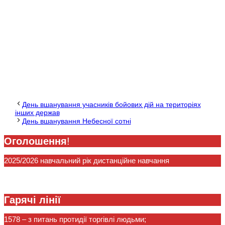
День вшанування учасників бойових дій на територіях
інших держав
День вшанування Небесної сотні
Оголошення
!
2025/2026 навчальний рік дистанційне навчання
Гарячі лінії
1578
– з питань протидії торгівлі людьми;