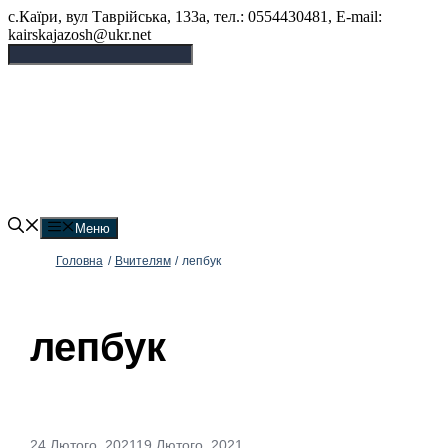
Перейти
с.Каїри, вул Таврійська, 133а, тел.: 0554430481, E-mail:
до
kairskajazosh@ukr.net
вмісту
Ліцей №2 Горностаївської
селищної ради
Меню
Головна
/
Вчителям
/
лепбук
лепбук
24 Лютого, 2021
19 Лютого, 2021